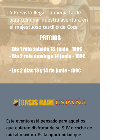
4 Previsto llegar a media tarde
para culminar nuestra aventura en
el majestuoso castillo de Coca.
PRECIOS
- Dia 1 ruta sábado 13 junio - 100€
- Dia 2 ruta domingo 14 junio - 100€
- Los 2 días 13 y 14 de junio - 180€
Este evento está pensado para aquellos
que quieren disfrutar de su SUV o coche de
raid al máximo. Es la oportunidad que