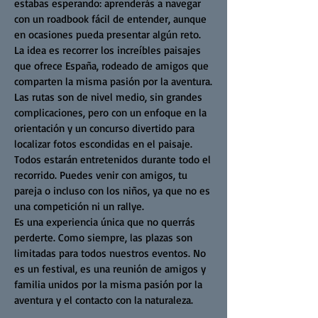
estabas esperando: aprenderás a navegar
con un roadbook fácil de entender, aunque
en ocasiones pueda presentar algún reto.
La idea es recorrer los increíbles paisajes
que ofrece España, rodeado de amigos que
comparten la misma pasión por la aventura.
Las rutas son de nivel medio, sin grandes
complicaciones, pero con un enfoque en la
orientación y un concurso divertido para
localizar fotos escondidas en el paisaje.
Todos estarán entretenidos durante todo el
recorrido. Puedes venir con amigos, tu
pareja o incluso con los niños, ya que no es
una competición ni un rallye.
Es una experiencia única que no querrás
perderte. Como siempre, las plazas son
limitadas para todos nuestros eventos. No
es un festival, es una reunión de amigos y
familia unidos por la misma pasión por la
aventura y el contacto con la naturaleza.