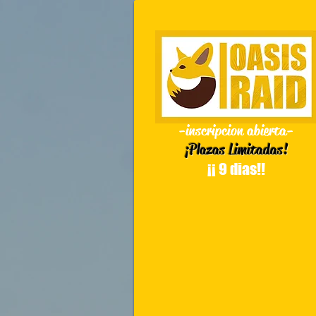
-inscripcion abierta-
¡Plazas Limitadas!
¡¡ 9 dias!!