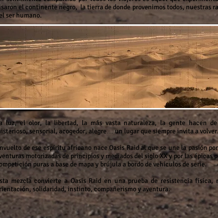
isaron el continente negro, la tierra de donde provenimos todos, nuestras ra
el ser humano.
a luz, el olor, la libertad, la más vasta naturaleza, la gente hacen d
isterioso, sensorial, acogedor, alegre… un lugar que siempre invita a volver
nvuelto de ese espíritu africano nace Oasis Raid al que se une la pasión por
venturas motorizadas de principios y mediados del siglo XX y por las épicas 
ompetición puras a base de mapa y brújula a bordo de vehículos de serie.
sta mezcla convierte a Oasis Raid en una prueba de resistencia física,
rientación, solidaridad, instinto, compañerismo y aventura.