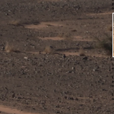
p
d
L
m
E
a
c
E
o