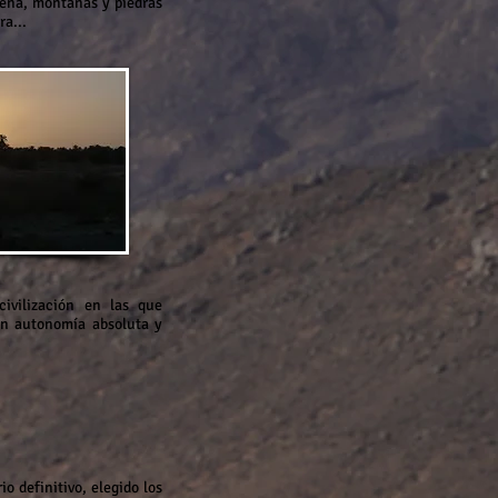
arena, montañas y piedras
ra...
ivilización en las que
en autonomía absoluta y
 definitivo, elegido los