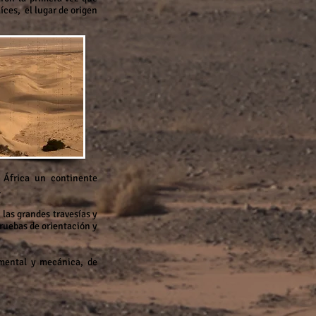
íces, el lugar de origen
e África un continente
.
 las grandes travesías y
pruebas de orientación y
 mental y mecánica, de