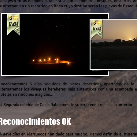
aisajes y rutas elegidos para esta segunda edición... bosques, desiertos, 
e alternan en un recorrido en línea cuyo destino serán las playas de Essaoui
Encadenaremos 3 días seguidos de pistas desérticas apartadas de la c
alternaremos los vivaques bereberes más auténticos con una acampada 
hoteles en rincones mágicos...
La Segunda edición de Oasis Raid promete superar con creces a la anterior
Reconocimientos OK
Nueve días en Marruecos han dado para mucho. Hemos definido el itinerario