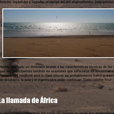
hoteles, las salidas y llegadas, el equipo del que dispondremos. Solo quedan 
Hemos diseñado un itinerario acorde a las características técnicas de los
que los participantes tendrán en ocasiones que esforzarse en encontrar e
fielmente el roadbook será la clave sino es así probablemente habrá que e
de desatasco, la pala y el ingenio para poder continuar. Como colofón final ¡
La llamada de África
n sentimiento compartido por todos los viajeros es aquel que experiment