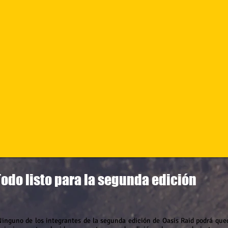
Todo listo para la segunda edición
Ninguno de los integrantes de la segunda edición de Oasis Raid podrá qued