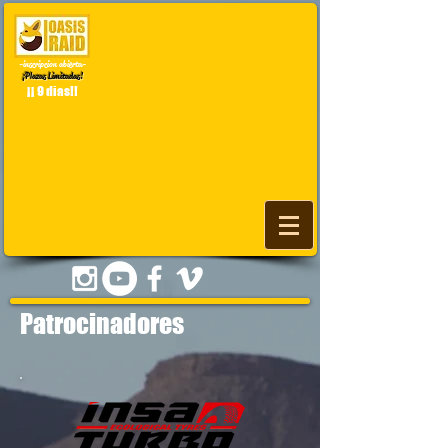
-inscripcion abierta-
¡Plazas Limitadas!
¡¡ 9 dias!!
1/49
Patrocinadores